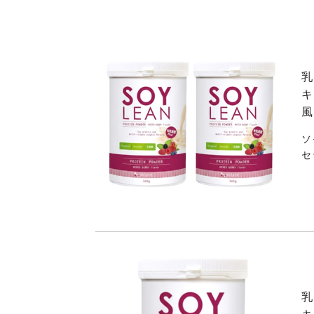
乳
キ
風
ソ
セ
乳