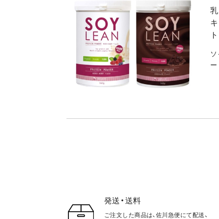
乳
キ
ト
ソ
ー
発送・送料
ご注文した商品は、佐川急便にて配送、