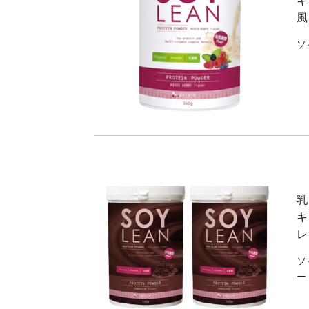
キ
風
ソ
乳
キ
レ
ソ
ー