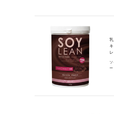
乳
キ
レ
ソ
ー