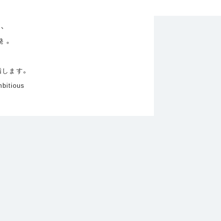
、
 。
指します。
tious