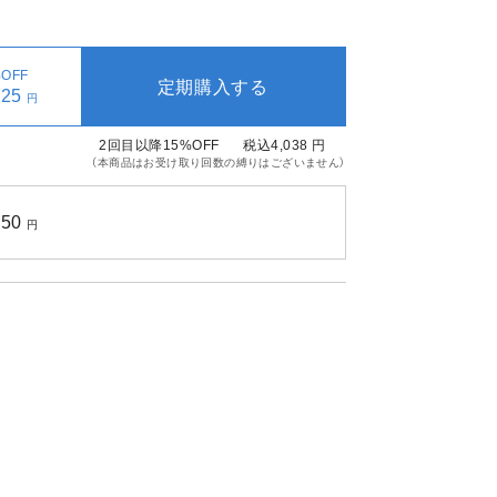
OFF
定期購入する
325
円
2回目以降15%OFF
税込4,038
円
（本商品はお受け取り回数の縛りはございません）
750
円