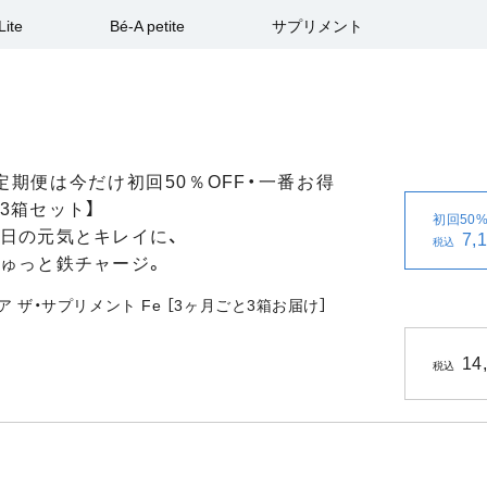
Lite
Bé-A petite
サプリメント
定期便は今だけ初回50％OFF・一番お得
3箱セット】
初回50%
日の元気とキレイに、
7,
税込
ゅっと鉄チャージ。
ア ザ・サプリメント Fe ［3ヶ月ごと3箱お届け］
14
税込