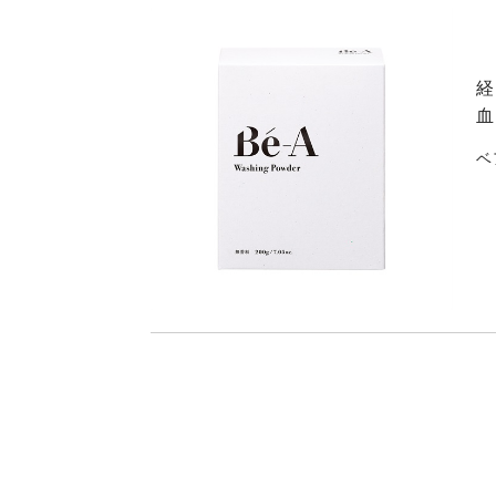
経
血
ベ