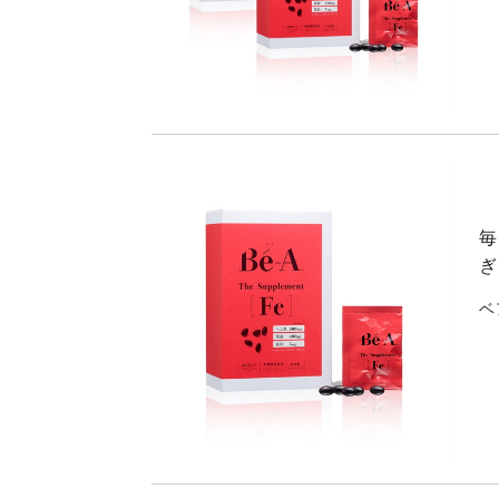
毎
ぎ
ベ