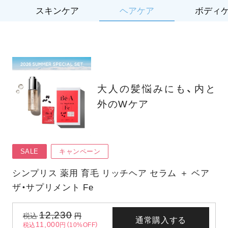
スキンケア
ヘアケア
ボディ
大人の髪悩みにも、内と
外のWケア
SALE
キャンペーン
シンプリス 薬用 育毛 リッチヘア セラム ＋ ベア
ザ・サプリメント Fe
12,230
税込
円
通常購入する
11,000
税込
円（10%OFF）