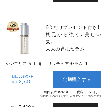
【今だけプレゼント付き】
根元から強く、美しい
髪。
大人の育毛セラム
シンプリス 薬用 育毛 リッチヘア セラム R
初回50%OFF
定期購入する
3,740
税込
円
2回目以降15%OFF
税込6,358
円
（3回以上のお受け取りが条件となる商品です）
7,480