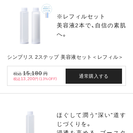
※レフィルセット
美容液2本で、自信の素肌
へ。
シンプリス 2ステップ 美容液セット＜レフィル＞
15,180
税込
円
通常購入する
13,200
税込
円（13%OFF）
ほぐして潤う“深い”道す
じづくりを。
浸透を高める、ブースタ