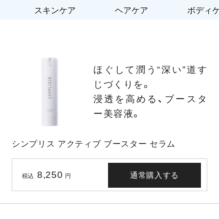
スキンケア
ヘアケア
ボディ
ほぐして潤う“深い”道す
じづくりを。
浸透を高める、ブースタ
ー美容液。
シンプリス アクティブ ブースター セラム
8,250
通常購入する
税込
円