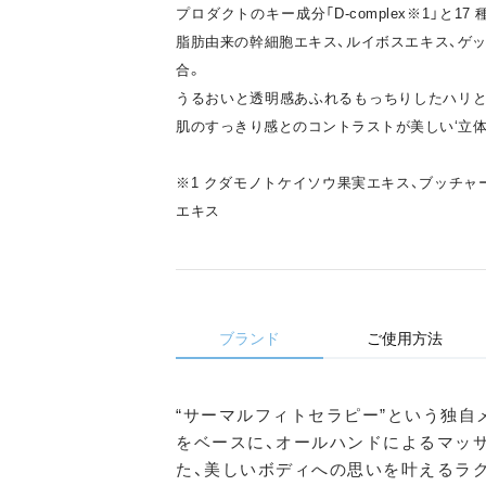
プロダクトのキー成分「D-complex※1」と1
脂肪由来の幹細胞エキス、ルイボスエキス、ゲ
合。
うるおいと透明感あふれるもっちりしたハリと
肌のすっきり感とのコントラストが美しい‘立体
※1 クダモノトケイソウ果実エキス、ブッチャ
エキス
ブランド
ご使用方法
“サーマルフィトセラピー”という独自メソ
をベースに、オールハンドによるマッサ
た、美しいボディへの思いを叶えるラ