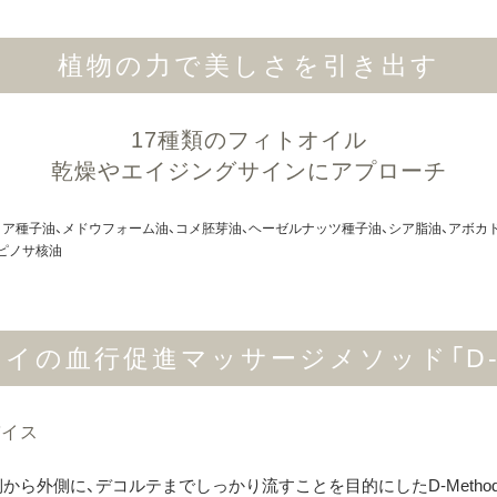
植物の力で美しさを引き出す
17種類のフィトオイル
乾燥やエイジングサインにアプローチ
ミア種子油、メドウフォーム油、コメ胚芽油、ヘーゼルナッツ種子油、シア脂油、アボカ
ピノサ核油
イの血行促進マッサージメソッド「D-m
バイス
から外側に、デコルテまでしっかり流すことを目的にしたD-Meth