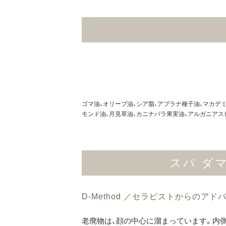
ゴマ油、オリーブ油、シア脂、アブラナ種子油、マカデ
モンド油、月見草油、カニナバラ果実油、アルガニアス
スパ ダマ
D-Method ／セラピストからのアド
老廃物は、顔の中心に溜まっています。内側