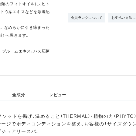
7 種類のフィトオイルに、ヒト
ットウ葉エキスなどを厳選配
会員ランクについて
お支払い方法に
、 なめらかに引き締まった
顔’へ導きます。
ーブルームエキス、ハス胚芽
全成分
レビュー
ッドを掲げ、温めること（THERMAL）・植物の力（PHYTO）
ージでボディコンディションを整え、お客様の「サイズダウン
グジュアリースパ。