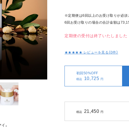
※定期便は6回以上のお受け取りが必須
6回お受け取りの場合の合計金額は73,1
定期便の受付は終了いたしました
★★★★★ レビューを見る（
0
件）
初回50%OFF
10,725
税込
円
21,450
税込
円
マイ。