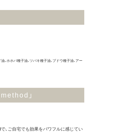
ド油、ホホバ種子油、ツバキ種子油、ブドウ種子油、アー
ethod」
odで、ご自宅でも効果をパワフルに感じてい