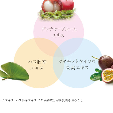
ームエキス、ハス胚芽エキス ※2 美容成分が角質層を巡ること