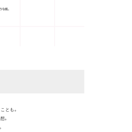
ことも。
想。
。