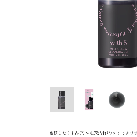
蓄積したくすみ（*）や毛穴汚れ（*）をすっき