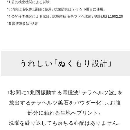
*1 公的検査機関による試験
*3 消臭は吸収体1層目に使用。抗菌防臭は 2・3・5・6層目に使用。
*4 公的検査機関による試験。試験菌種 黄色ブドウ球菌 / 試験(JIS L1902:20
15 菌液吸収法）結果
うれしい「ぬくもり設計」
1秒間に1兆回振動する電磁波「テラヘルツ波」を
放出するテラヘルツ鉱石をパウダー化し、お腹
部分に触れる生地へプリント。
洗濯を繰り返しても落ちる心配はありません。