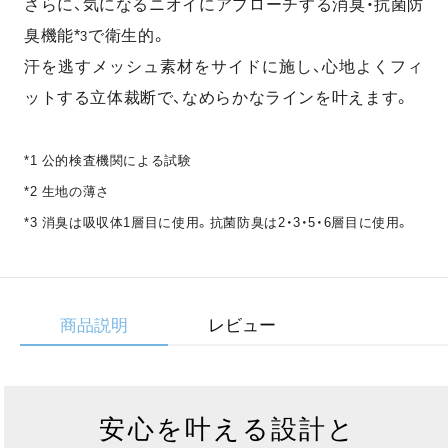
さらに、気になるニオイにアプローチする消臭・抗菌防
臭機能*
で衛生的。
3
汗を逃すメッシュ素材をサイドに施し、心地よくフィ
ットする立体裁断で、なめらかなラインを叶えます。
*1 公的検査機関による試験
*2 生地の薄さ
*3 消臭は吸収体1層目に使用。抗菌防臭は2・3・5・6層目に使用。
商品説明
レビュー
安心を叶える設計と