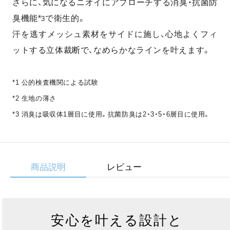
さらに、気になるニオイにアプローチする消臭・抗菌防
臭機能*
で衛生的。
3
汗を逃すメッシュ素材をサイドに施し、心地よくフィ
ットする立体裁断で、なめらかなラインを叶えます。
*1 公的検査機関による試験
*2 生地の薄さ
*3 消臭は吸収体1層目に使用。抗菌防臭は2・3・5・6層目に使用。
商品説明
レビュー
安心を叶える設計と