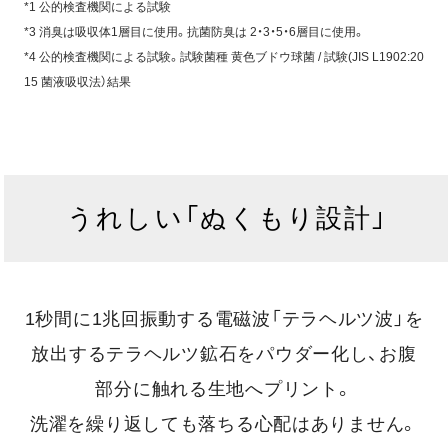
*1 公的検査機関による試験
*3 消臭は吸収体1層目に使用。抗菌防臭は 2・3・5・6層目に使用。
*4 公的検査機関による試験。試験菌種 黄色ブドウ球菌 / 試験(JIS L1902:20
15 菌液吸収法）結果
うれしい「ぬくもり設計」
1秒間に1兆回振動する電磁波「テラヘルツ波」を
放出するテラヘルツ鉱石をパウダー化し、お腹
部分に触れる生地へプリント。
洗濯を繰り返しても落ちる心配はありません。