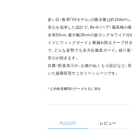
多い日・夜用「03モデル」の吸水量は約150ml
*1
安心を追求した設計で、Be-A〈ベア〉最高峰の
全長50cm、最大幅28cmの超ロング＆ワイド
イドにウィングガードと横漏れ防止テープ付
で、どんな姿勢でも全方位徹底ガード。繰り返
安心が続きます。
抗菌・防臭加工や、お腹のぬくもり設計など、
いた超吸収型サニタリーショーツです。
* 公的検査機関のデータを元に算出
商品説明
レビュー