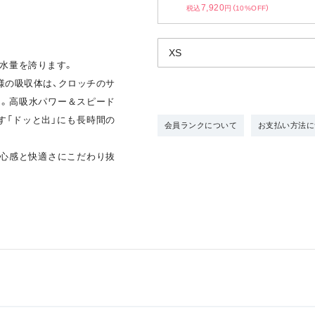
7,920
税込
円（10%OFF）
。
吸水量を誇ります。
仕様の吸収体は、クロッチのサ
き。高吸水パワー＆スピード
す「ドッと出」にも長時間の
会員ランクについて
お支払い方法に
安心感と快適さにこだわり抜