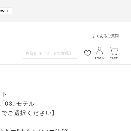
よくあるご質問
LOGIN
CART
ート
「03」モデル
内でご選択ください】
 ヘビー&ナイト ショーツ 03