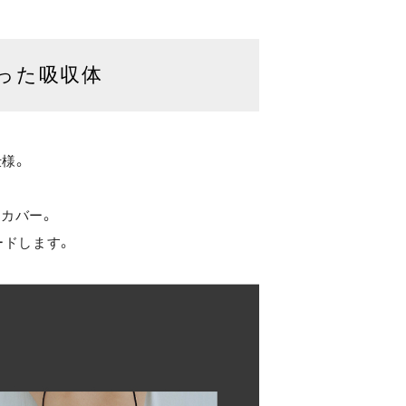
なった吸収体
仕様。
りカバー。
ードします。