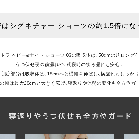
密は
シグネチャー ショーツの
約1.5倍に
トラ ヘビー&ナイト ショーツ 03の吸収体は、50cmの超ロング
うつ伏せ寝の前漏れや、就寝時の後ろ漏れも安心。
（股）部分は吸収体は、18cmへと横幅を伸ばし、横漏れもしっか
の幅は最大28cmと大きく広げ、寝返りや体勢の変化も全方位ガ