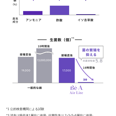
*1 公的検査機関による試験
*3 消臭は吸収体1層目に使用。抗菌防臭は 2・3・5・6層目に使用。