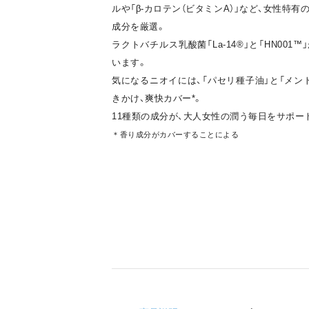
ルや「β-カロテン（ビタミンA）」など、女性特
成分を厳選。
ラクトバチルス乳酸菌「La-14®」と「HN00
います。
気になるニオイには、「パセリ種子油」と「メン
きかけ、爽快カバー*。
11種類の成分が、大人女性の潤う毎日をサポー
＊香り成分がカバーすることによる