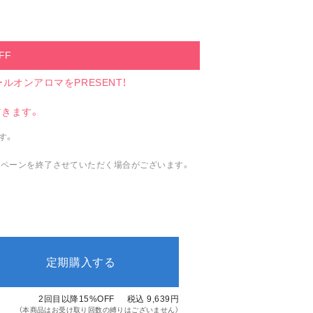
FF
ルオンアロマをPRESENT！
だきます。
す。
ペーンを終了させていただく場合がございます。
定期購入する
2回目以降15%OFF
税込 9,639
円
（本商品はお受け取り回数の縛りはございません）