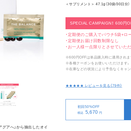
＜サプリメント＞ 47.1g（30袋/30日分）
SPECIAL CAMPAIGN！ 600円O
・定期便のご購入でパウチ5袋+ロー
・定期便お届け回数制限なし
・お一人様一点限りとさせていた
※600円OFFは単品購入時に適用されま
※各種クーポンをお使いいただけます。
※在庫などの状況により予告なくキャン
★★★★★ レビューを見る（
79
件）
初回50%OFF
5,670
税込
円
アグアへ」から抽出したオイ