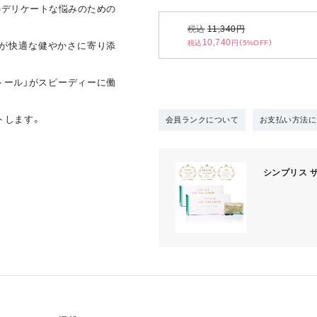
有のデリケートな悩みのための
税込
11,340
円
10,740
税込
円（5%OFF）
1™」が快適な健やかさに寄り添
トール」がスピーディーに働
トします。
会員ランクについて
お支払い方法に
シンプリス ザ