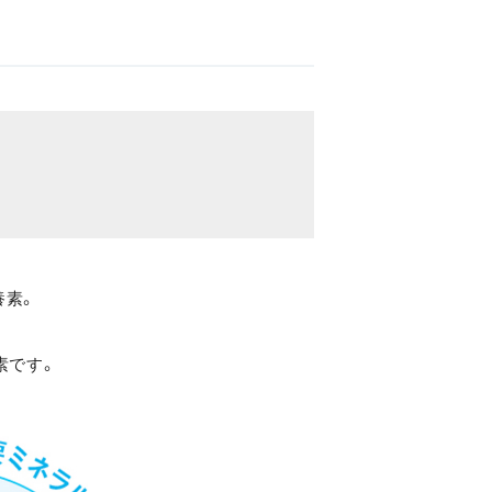
養素。
素です。