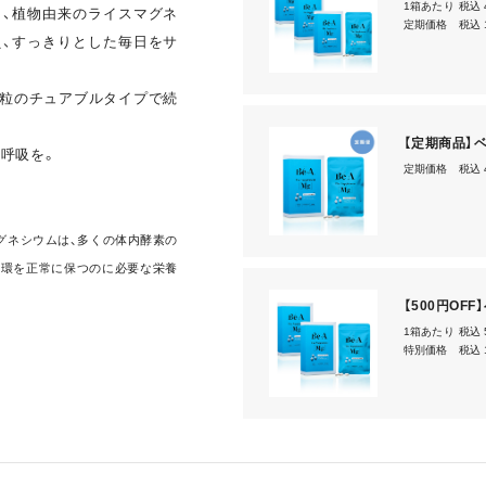
1箱あたり
税込 
と、植物由来のライスマグネ
定期価格
税込 
え、すっきりとした毎日をサ
3粒のチュアブルタイプで続
【定期商品】ベ
と呼吸を。
定期価格
税込 
グネシウムは、多くの体内酵素の
循環を正常に保つのに必要な栄養
【500円OF
1箱あたり
税込 
特別価格
税込 