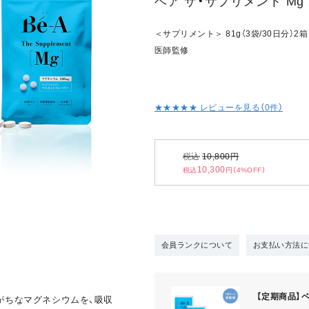
ベア ザ・サプリメント Mg
＜サプリメント＞ 81g（3袋/30日分）2箱
医師監修
★★★★★ レビューを見る（
0
件）
税込
10,800
円
10,300
税込
円（4%OFF）
会員ランクについて
お支払い方法に
【定期商品】ベ
がちなマグネシウムを、吸収